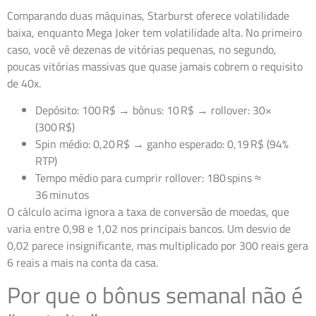
Comparando duas máquinas, Starburst oferece volatilidade
baixa, enquanto Mega Joker tem volatilidade alta. No primeiro
caso, você vê dezenas de vitórias pequenas, no segundo,
poucas vitórias massivas que quase jamais cobrem o requisito
de 40x.
Depósito: 100 R$ → bônus: 10 R$ → rollover: 30×
(300 R$)
Spin médio: 0,20 R$ → ganho esperado: 0,19 R$ (94%
RTP)
Tempo médio para cumprir rollover: 180 spins ≈
36 minutos
O cálculo acima ignora a taxa de conversão de moedas, que
varia entre 0,98 e 1,02 nos principais bancos. Um desvio de
0,02 parece insignificante, mas multiplicado por 300 reais gera
6 reais a mais na conta da casa.
Por que o bônus semanal não é