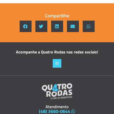
Compartilhe
Acompanhe a Quatro Rodas nas redes sociais!
Atendimento
(48) 3660-0644