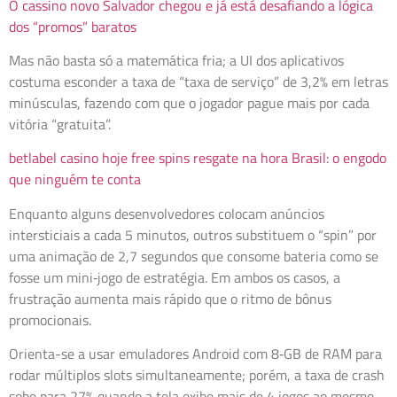
O cassino novo Salvador chegou e já está desafiando a lógica
dos “promos” baratos
Mas não basta só a matemática fria; a UI dos aplicativos
costuma esconder a taxa de “taxa de serviço” de 3,2% em letras
minúsculas, fazendo com que o jogador pague mais por cada
vitória “gratuita”.
betlabel casino hoje free spins resgate na hora Brasil: o engodo
que ninguém te conta
Enquanto alguns desenvolvedores colocam anúncios
intersticiais a cada 5 minutos, outros substituem o “spin” por
uma animação de 2,7 segundos que consome bateria como se
fosse um mini‑jogo de estratégia. Em ambos os casos, a
frustração aumenta mais rápido que o ritmo de bônus
promocionais.
Orienta-se a usar emuladores Android com 8‑GB de RAM para
rodar múltiplos slots simultaneamente; porém, a taxa de crash
sobe para 27% quando a tela exibe mais de 4 jogos ao mesmo