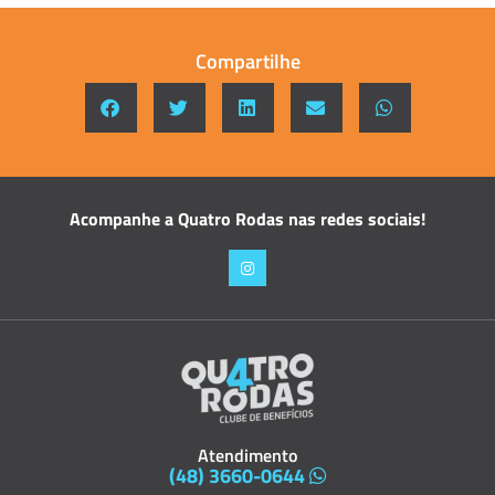
Compartilhe
Acompanhe a Quatro Rodas nas redes sociais!
Atendimento
(48) 3660-0644