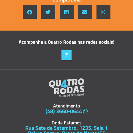
Acompanhe a Quatro Rodas nas redes sociais!
Atendimento
(48) 3660-0644
Onde Estamos
Rua Sete de Setembro, 1235, Sala 1