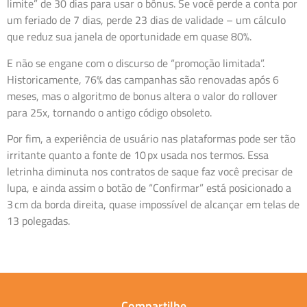
limite” de 30 dias para usar o bônus. Se você perde a conta por
um feriado de 7 dias, perde 23 dias de validade – um cálculo
que reduz sua janela de oportunidade em quase 80%.
E não se engane com o discurso de “promoção limitada”.
Historicamente, 76% das campanhas são renovadas após 6
meses, mas o algoritmo de bonus altera o valor do rollover
para 25x, tornando o antigo código obsoleto.
Por fim, a experiência de usuário nas plataformas pode ser tão
irritante quanto a fonte de 10 px usada nos termos. Essa
letrinha diminuta nos contratos de saque faz você precisar de
lupa, e ainda assim o botão de “Confirmar” está posicionado a
3 cm da borda direita, quase impossível de alcançar em telas de
13 polegadas.
Compartilhe