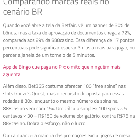
Comparando marcas reais no
cenário BR
Quando você abre a tela da Betfair, vê um banner de 30% de
bônus, mas a taxa de aprovação de documentos chega a 72%,
comparada aos 89% da 888casino. Essa diferença de 17 pontos
percentuais pode significar esperar 3 dias a mais para jogar, ou
perder a janela de um torneio de 5 minutos.
App de Bingo que paga no Pix: o mito que ninguém mais
aguenta
Além disso, Bet365 costuma oferecer 100 “free spins” nas
slots Gonzo’s Quest, mas o requisito de aposta para essas
rodadas é 30x, enquanto o mesmo número de spins na
888casino vem com 15x. Um cálculo simples: 100 spins × 5
centavos × 30 = R$150 de volume obrigatório, contra R$75 na
888casino. Dobra o esforço, não o lucro.
Outra nuance: a maioria das promoções exclui jogos de mesa.