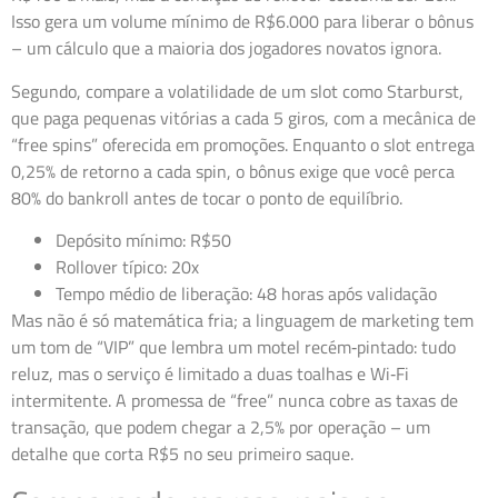
Isso gera um volume mínimo de R$6.000 para liberar o bônus
– um cálculo que a maioria dos jogadores novatos ignora.
Segundo, compare a volatilidade de um slot como Starburst,
que paga pequenas vitórias a cada 5 giros, com a mecânica de
“free spins” oferecida em promoções. Enquanto o slot entrega
0,25% de retorno a cada spin, o bônus exige que você perca
80% do bankroll antes de tocar o ponto de equilíbrio.
Depósito mínimo: R$50
Rollover típico: 20x
Tempo médio de liberação: 48 horas após validação
Mas não é só matemática fria; a linguagem de marketing tem
um tom de “VIP” que lembra um motel recém‑pintado: tudo
reluz, mas o serviço é limitado a duas toalhas e Wi‑Fi
intermitente. A promessa de “free” nunca cobre as taxas de
transação, que podem chegar a 2,5% por operação – um
detalhe que corta R$5 no seu primeiro saque.