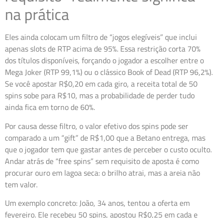
na prática
Eles ainda colocam um filtro de “jogos elegíveis” que inclui
apenas slots de RTP acima de 95%. Essa restrição corta 70%
dos títulos disponíveis, forçando o jogador a escolher entre o
Mega Joker (RTP 99,1%) ou o clássico Book of Dead (RTP 96,2%).
Se você apostar R$0,20 em cada giro, a receita total de 50
spins sobe para R$10, mas a probabilidade de perder tudo
ainda fica em torno de 60%.
Por causa desse filtro, o valor efetivo dos spins pode ser
comparado a um “gift” de R$1,00 que a Betano entrega, mas
que o jogador tem que gastar antes de perceber o custo oculto.
Andar atrás de “free spins” sem requisito de aposta é como
procurar ouro em lagoa seca: o brilho atrai, mas a areia não
tem valor.
Um exemplo concreto: João, 34 anos, tentou a oferta em
fevereiro. Ele recebeu 50 spins, apostou R$0,25 em cada e