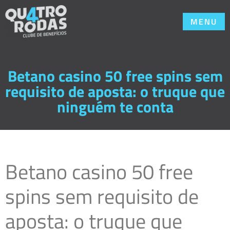
MENU
Betano casino 50 free spins sem
requisito de aposta: o truque que
ninguém te conta
Betano casino 50 free
spins sem requisito de
aposta: o truque que