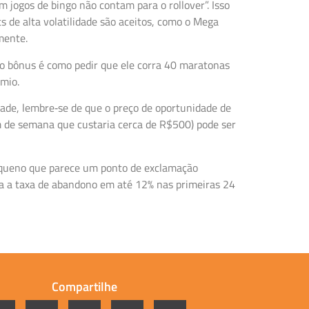
jogos de bingo não contam para o rollover”. Isso
ts de alta volatilidade são aceitos, como o Mega
mente.
do bônus é como pedir que ele corra 40 maratonas
êmio.
ade, lembre‑se de que o preço de oportunidade de
 de semana que custaria cerca de R$500) pode ser
pequeno que parece um ponto de exclamação
ta a taxa de abandono em até 12% nas primeiras 24
Compartilhe