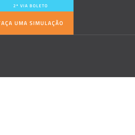
2ª VIA BOLETO
FAÇA UMA SIMULAÇÃO