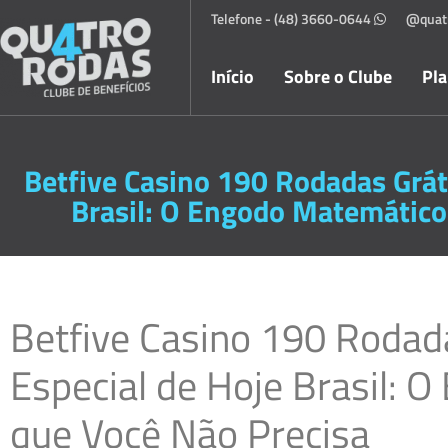
Telefone - (48) 3660-0644
@quat
Início
Sobre o Clube
Pl
Betfive Casino 190 Rodadas Grát
Brasil: O Engodo Matemático
Betfive Casino 190 Rodad
Especial de Hoje Brasil: 
que Você Não Precisa