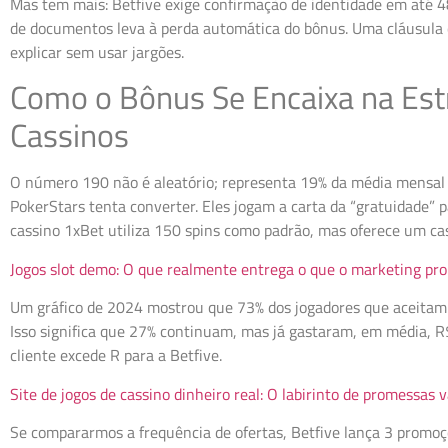
Mas tem mais: Betfive exige confirmação de identidade em até 48
de documentos leva à perda automática do bônus. Uma cláusul
explicar sem usar jargões.
Como o Bônus Se Encaixa na Est
Cassinos
O número 190 não é aleatório; representa 19% da média mensal
PokerStars tenta converter. Eles jogam a carta da “gratuidade” p
cassino 1xBet utiliza 150 spins como padrão, mas oferece um ca
Jogos slot demo: O que realmente entrega o que o marketing pr
Um gráfico de 2024 mostrou que 73% dos jogadores que aceitam 
Isso significa que 27% continuam, mas já gastaram, em média, R
cliente excede R para a Betfive.
Site de jogos de cassino dinheiro real: O labirinto de promessas
Se compararmos a frequência de ofertas, Betfive lança 3 promoç