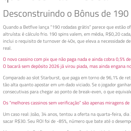
Desconstruindo o Bônus de 190 
Quando a Betfive lança “190 rodadas grátis” parece que estão o
altruísta: é cálculo frio. 190 spins valem, em média, R$0,20 cada
inclui o requisito de turnover de 40x, que eleva a necessidade d
real.
O novo cassino com pix que não paga nada e ainda cobra 0,5% de
O bacará sem depósito 2026 já virou piada, mas ainda engana n
Comparado ao slot Starburst, que paga em torno de 96,1% de retor
tão alta quanto apostar em um dado viciado. Se o jogador ganhar 
consecutivas para chegar ao ponto de break-even, o que equival
Os “melhores cassinos sem verificação” são apenas miragens de
Um caso real: João, 34 anos, tentou a oferta na quarta-feira, di
sacar R$30. Seu ROI foi de -85%, número que bate até o desempe