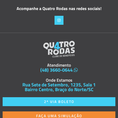
Acompanhe a Quatro Rodas nas redes sociais!
Atendimento
(48) 3660-0644
Onde Estamos
Rua Sete de Setembro, 1235, Sala 1
Bairro Centro, Braço do Norte/SC
2ª VIA BOLETO
FAÇA UMA SIMULAÇÃO