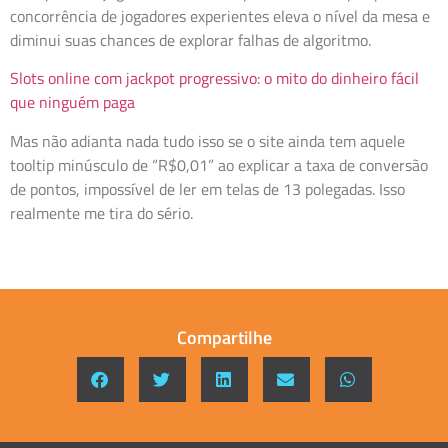
concorrência de jogadores experientes eleva o nível da mesa e
diminui suas chances de explorar falhas de algoritmo.
Slots online com jackpot progressivo: o mito do dinheiro fácil
que ninguém paga
Mas não adianta nada tudo isso se o site ainda tem aquele
tooltip minúsculo de “R$0,01” ao explicar a taxa de conversão
de pontos, impossível de ler em telas de 13 polegadas. Isso
realmente me tira do sério.
Compartilhe