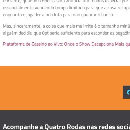
Portanto, quando o Booi Casino anuncia um “bônus especial por t
essencialmente vendendo tempo limitado para que a casa recup
enquanto o jogador ainda luta para não quebrar o banco.
Mas, sinceramente, a coisa que mais me irrita é o tamanho minú
alguém decidiu que 8pt seria suficiente para esconder as pegadi
Plataforma de Cassino ao Vivo: Onde o Show Decepciona Mais que
Acompanhe a Quatro Rodas nas redes socia