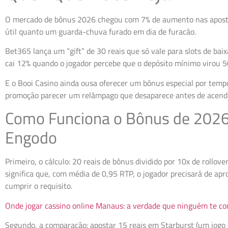
O mercado de bônus 2026 chegou com 7% de aumento nas apostas
útil quanto um guarda-chuva furado em dia de furacão.
Bet365 lança um “gift” de 30 reais que só vale para slots de baix
cai 12% quando o jogador percebe que o depósito mínimo virou 50
E o Booi Casino ainda ousa oferecer um bônus especial por tempo
promoção parecer um relâmpago que desaparece antes de acende
Como Funciona o Bônus de 2026
Engodo
Primeiro, o cálculo: 20 reais de bônus dividido por 10x de rollov
significa que, com média de 0,95 RTP, o jogador precisará de a
cumprir o requisito.
Onde jogar cassino online Manaus: a verdade que ninguém te c
Segundo, a comparação: apostar 15 reais em Starburst (um jogo