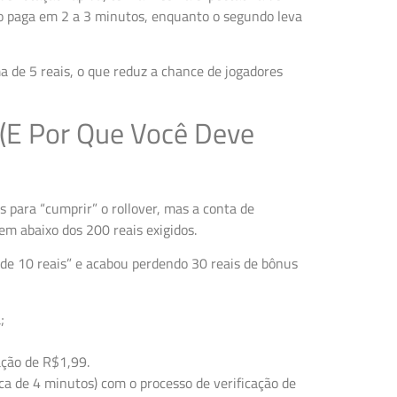
ro paga em 2 a 3 minutos, enquanto o segundo leva
a de 5 reais, o que reduz a chance de jogadores
(E Por Que Você Deve
 para “cumprir” o rollover, mas a conta de
m abaixo dos 200 reais exigidos.
 de 10 reais” e acabou perdendo 30 reais de bônus
;
ação de R$1,99.
a de 4 minutos) com o processo de verificação de