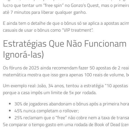
lucro que tentar um “free spin” no Gonzo’s Quest, mas o primei
até 7 minutos para liberar qualquer ganho.
E ainda tem o detalhe de que o bônus só se aplica a apostas acim
casuais de usar o bônus como “VIP treatment”.
Estratégias Que Não Funcionam 
Ignorá‑las)
Os fóruns de 2025 ainda recomendam fazer 50 apostas de 2 reais
matemática mostra que isso gera apenas 100 reais de volume, be
Um exemplo real: João, 34 anos, tentou a estratégia “10 apostas
porque a casa impôs um limite de 5x por rodada.
30% de jogadores abandonam o bônus após a primeira hora
45% nunca completam o rollover;
25% reclamam que o “free” não cobre nem a taxa de trans
Se comparar o tempo gasto em uma rodada de Book of Dead (cerc