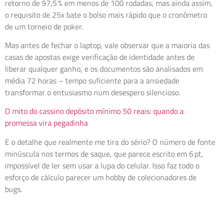
retorno de 97,5 % em menos de 100 rodadas, mas ainda assim,
o requisito de 25x bate o bolso mais rápido que o cronômetro
de um torneio de poker.
Mas antes de fechar o laptop, vale observar que a maioria das
casas de apostas exige verificação de identidade antes de
liberar qualquer ganho, e os documentos são analisados em
média 72 horas – tempo suficiente para a ansiedade
transformar o entusiasmo num desespero silencioso.
O mito do cassino depósito mínimo 50 reais: quando a
promessa vira pegadinha
E o detalhe que realmente me tira do sério? O número de fonte
minúscula nos termos de saque, que parece escrito em 6 pt,
impossível de ler sem usar a lupa do celular. Isso faz todo o
esforço de cálculo parecer um hobby de colecionadores de
bugs.