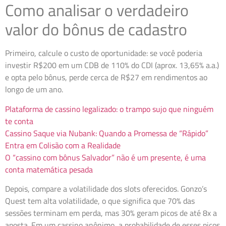
Como analisar o verdadeiro
valor do bônus de cadastro
Primeiro, calcule o custo de oportunidade: se você poderia
investir R$200 em um CDB de 110% do CDI (aprox. 13,65% a.a.)
e opta pelo bônus, perde cerca de R$27 em rendimentos ao
longo de um ano.
Plataforma de cassino legalizado: o trampo sujo que ninguém
te conta
Cassino Saque via Nubank: Quando a Promessa de “Rápido”
Entra em Colisão com a Realidade
O “cassino com bônus Salvador” não é um presente, é uma
conta matemática pesada
Depois, compare a volatilidade dos slots oferecidos. Gonzo’s
Quest tem alta volatilidade, o que significa que 70% das
sessões terminam em perda, mas 30% geram picos de até 8x a
aposta. Em um cassino anônimo, a probabilidade de esses picos