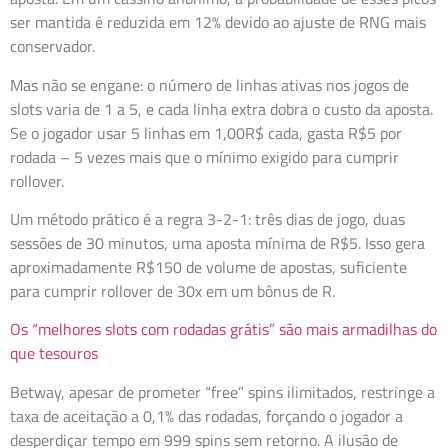
ser mantida é reduzida em 12% devido ao ajuste de RNG mais
conservador.
Mas não se engane: o número de linhas ativas nos jogos de
slots varia de 1 a 5, e cada linha extra dobra o custo da aposta.
Se o jogador usar 5 linhas em 1,00R$ cada, gasta R$5 por
rodada – 5 vezes mais que o mínimo exigido para cumprir
rollover.
Um método prático é a regra 3-2-1: três dias de jogo, duas
sessões de 30 minutos, uma aposta mínima de R$5. Isso gera
aproximadamente R$150 de volume de apostas, suficiente
para cumprir rollover de 30x em um bônus de R.
Os “melhores slots com rodadas grátis” são mais armadilhas do
que tesouros
Betway, apesar de prometer “free” spins ilimitados, restringe a
taxa de aceitação a 0,1% das rodadas, forçando o jogador a
desperdiçar tempo em 999 spins sem retorno. A ilusão de