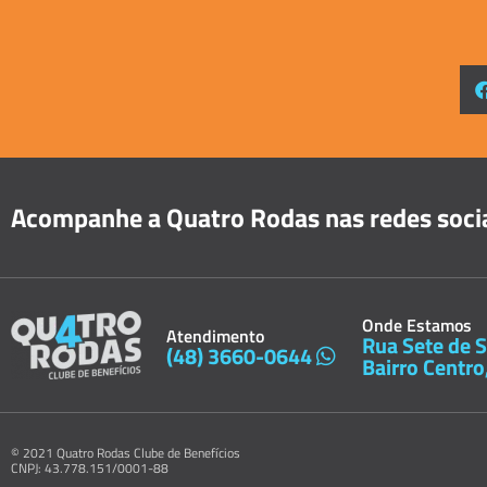
Acompanhe a Quatro Rodas nas redes socia
Onde Estamos
Atendimento
Rua Sete de S
(48) 3660-0644
Bairro Centro
© 2021 Quatro Rodas Clube de Benefícios
CNPJ: 43.778.151/0001-88