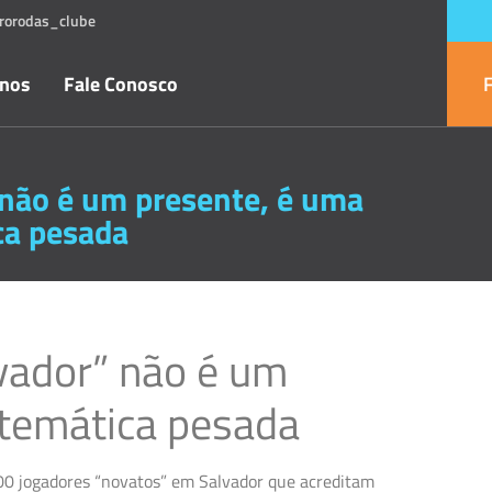
rorodas_clube
anos
Fale Conosco
 não é um presente, é uma
ca pesada
vador” não é um
temática pesada
000 jogadores “novatos” em Salvador que acreditam