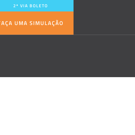
2ª VIA BOLETO
FAÇA UMA SIMULAÇÃO