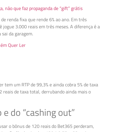
, não que faz propaganda de “gift” grátis
de renda fixa que rende 6% ao ano. Em três
ê jogue 3.000 reais em três meses. A diferença é a
 sai da garagem.
guém Quer Ler
ker tem um RTP de 99,3% e ainda cobra 5% de taxa
 2 reais de taxa total, derrubando ainda mais o
 e do “cashing out”
 usar o bônus de 120 reais do Bet365 perderam,