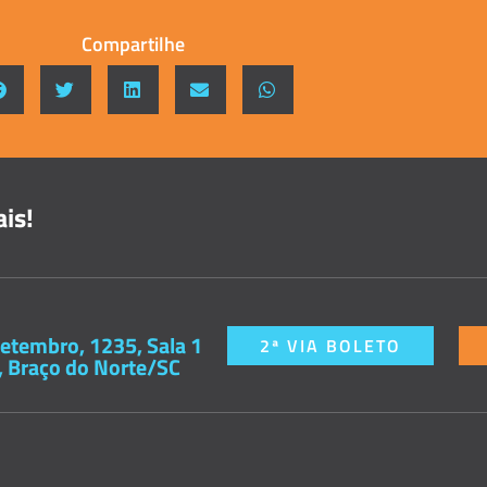
Compartilhe
is!
etembro, 1235, Sala 1
2ª VIA BOLETO
, Braço do Norte/SC