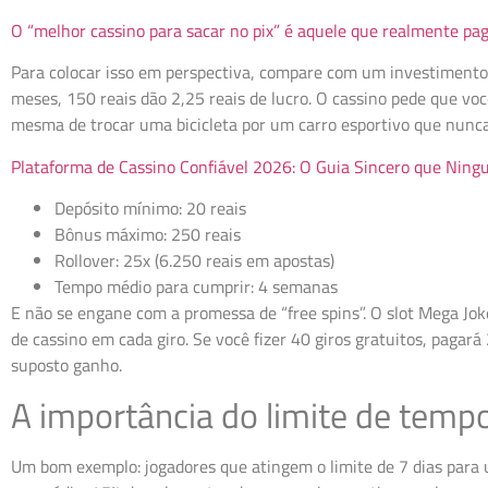
O “melhor cassino para sacar no pix” é aquele que realmente paga
Para colocar isso em perspectiva, compare com um investimento 
meses, 150 reais dão 2,25 reais de lucro. O cassino pede que voc
mesma de trocar uma bicicleta por um carro esportivo que nunca
Plataforma de Cassino Confiável 2026: O Guia Sincero que Nin
Depósito mínimo: 20 reais
Bônus máximo: 250 reais
Rollover: 25x (6.250 reais em apostas)
Tempo médio para cumprir: 4 semanas
E não se engane com a promessa de “free spins”. O slot Mega Jo
de cassino em cada giro. Se você fizer 40 giros gratuitos, pagará
suposto ganho.
A importância do limite de tempo
Um bom exemplo: jogadores que atingem o limite de 7 dias para