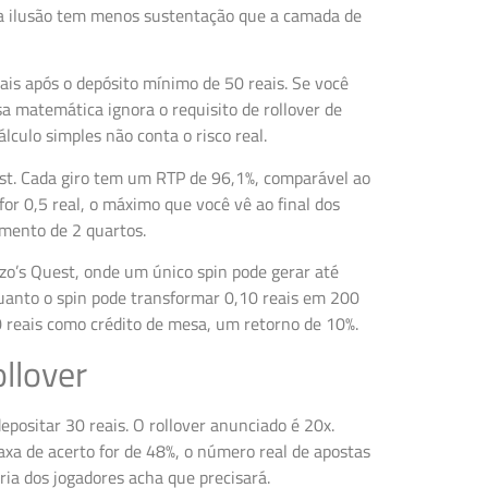
sa ilusão tem menos sustentação que a camada de
ais após o depósito mínimo de 50 reais. Se você
sa matemática ignora o requisito de rollover de
lculo simples não conta o risco real.
rst. Cada giro tem um RTP de 96,1%, comparável ao
or 0,5 real, o máximo que você vê ao final dos
mento de 2 quartos.
zo’s Quest, onde um único spin pode gerar até
quanto o spin pode transformar 0,10 reais em 200
0 reais como crédito de mesa, um retorno de 10%.
llover
positar 30 reais. O rollover anunciado é 20x.
taxa de acerto for de 48%, o número real de apostas
ria dos jogadores acha que precisará.