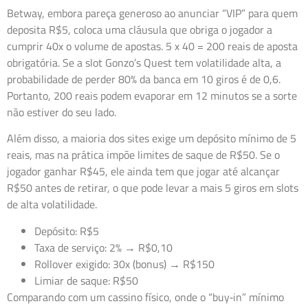
Betway, embora pareça generoso ao anunciar “VIP” para quem
deposita R$5, coloca uma cláusula que obriga o jogador a
cumprir 40x o volume de apostas. 5 x 40 = 200 reais de aposta
obrigatória. Se a slot Gonzo’s Quest tem volatilidade alta, a
probabilidade de perder 80% da banca em 10 giros é de 0,6.
Portanto, 200 reais podem evaporar em 12 minutos se a sorte
não estiver do seu lado.
Além disso, a maioria dos sites exige um depósito mínimo de 5
reais, mas na prática impõe limites de saque de R$50. Se o
jogador ganhar R$45, ele ainda tem que jogar até alcançar
R$50 antes de retirar, o que pode levar a mais 5 giros em slots
de alta volatilidade.
Depósito: R$5
Taxa de serviço: 2% → R$0,10
Rollover exigido: 30x (bonus) → R$150
Limiar de saque: R$50
Comparando com um cassino físico, onde o “buy‑in” mínimo