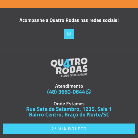
Acompanhe a Quatro Rodas nas redes sociais!
Atendimento
(48) 3660-0644
Onde Estamos
Rua Sete de Setembro, 1235, Sala 1
Bairro Centro, Braço do Norte/SC
2ª VIA BOLETO