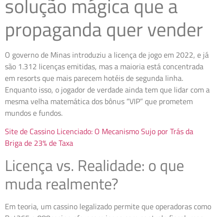
solução mágica que a
propaganda quer vender
O governo de Minas introduziu a licença de jogo em 2022, e já
são 1.312 licenças emitidas, mas a maioria está concentrada
em resorts que mais parecem hotéis de segunda linha.
Enquanto isso, o jogador de verdade ainda tem que lidar com a
mesma velha matemática dos bônus “VIP” que prometem
mundos e fundos.
Site de Cassino Licenciado: O Mecanismo Sujo por Trás da
Briga de 23% de Taxa
Licença vs. Realidade: o que
muda realmente?
Em teoria, um cassino legalizado permite que operadoras como