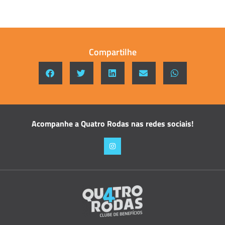
Compartilhe
Acompanhe a Quatro Rodas nas redes sociais!