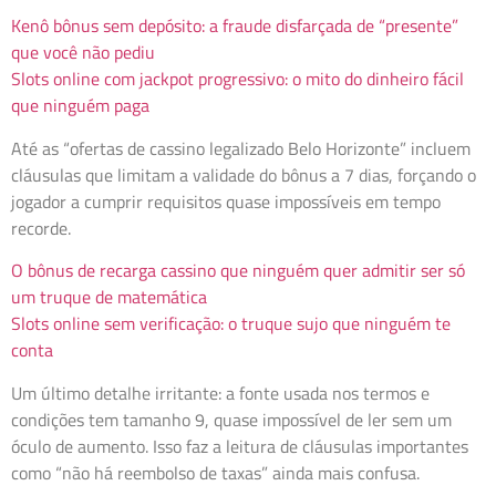
Kenô bônus sem depósito: a fraude disfarçada de “presente”
que você não pediu
Slots online com jackpot progressivo: o mito do dinheiro fácil
que ninguém paga
Até as “ofertas de cassino legalizado Belo Horizonte” incluem
cláusulas que limitam a validade do bônus a 7 dias, forçando o
jogador a cumprir requisitos quase impossíveis em tempo
recorde.
O bônus de recarga cassino que ninguém quer admitir ser só
um truque de matemática
Slots online sem verificação: o truque sujo que ninguém te
conta
Um último detalhe irritante: a fonte usada nos termos e
condições tem tamanho 9, quase impossível de ler sem um
óculo de aumento. Isso faz a leitura de cláusulas importantes
como “não há reembolso de taxas” ainda mais confusa.