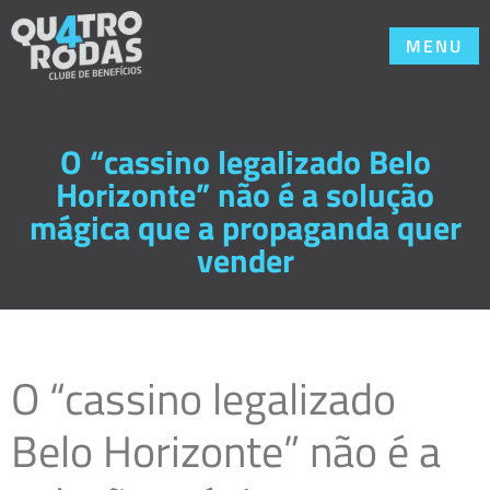
MENU
O “cassino legalizado Belo
Horizonte” não é a solução
mágica que a propaganda quer
vender
O “cassino legalizado
Belo Horizonte” não é a