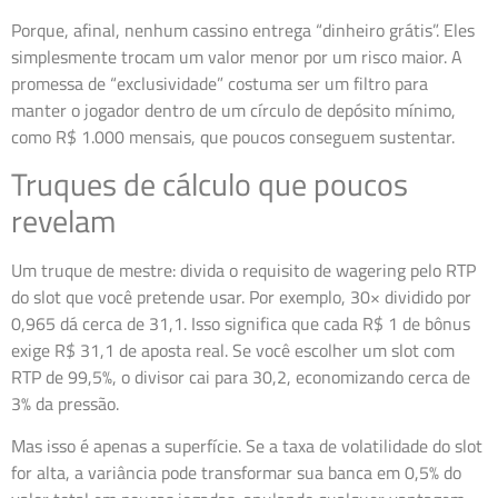
Porque, afinal, nenhum cassino entrega “dinheiro grátis”. Eles
simplesmente trocam um valor menor por um risco maior. A
promessa de “exclusividade” costuma ser um filtro para
manter o jogador dentro de um círculo de depósito mínimo,
como R$ 1.000 mensais, que poucos conseguem sustentar.
Truques de cálculo que poucos
revelam
Um truque de mestre: divida o requisito de wagering pelo RTP
do slot que você pretende usar. Por exemplo, 30× dividido por
0,965 dá cerca de 31,1. Isso significa que cada R$ 1 de bônus
exige R$ 31,1 de aposta real. Se você escolher um slot com
RTP de 99,5%, o divisor cai para 30,2, economizando cerca de
3% da pressão.
Mas isso é apenas a superfície. Se a taxa de volatilidade do slot
for alta, a variância pode transformar sua banca em 0,5% do