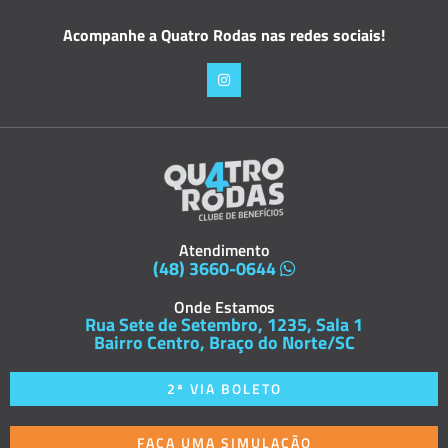
Acompanhe a Quatro Rodas nas redes sociais!
Atendimento
(48) 3660-0644
Onde Estamos
Rua Sete de Setembro, 1235, Sala 1
Bairro Centro, Braço do Norte/SC
2ª VIA BOLETO
FAÇA UMA SIMULAÇÃO