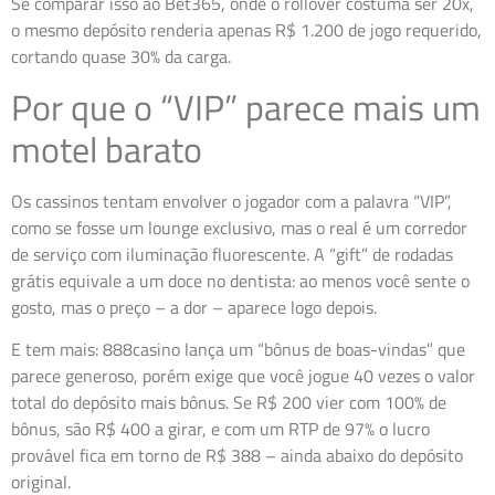
Se comparar isso ao Bet365, onde o rollover costuma ser 20x,
o mesmo depósito renderia apenas R$ 1.200 de jogo requerido,
cortando quase 30% da carga.
Por que o “VIP” parece mais um
motel barato
Os cassinos tentam envolver o jogador com a palavra “VIP”,
como se fosse um lounge exclusivo, mas o real é um corredor
de serviço com iluminação fluorescente. A “gift” de rodadas
grátis equivale a um doce no dentista: ao menos você sente o
gosto, mas o preço – a dor – aparece logo depois.
E tem mais: 888casino lança um “bônus de boas-vindas” que
parece generoso, porém exige que você jogue 40 vezes o valor
total do depósito mais bônus. Se R$ 200 vier com 100% de
bônus, são R$ 400 a girar, e com um RTP de 97% o lucro
provável fica em torno de R$ 388 – ainda abaixo do depósito
original.