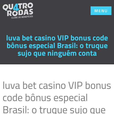
MENU
luva bet casino VIP bonus code
bônus especial Brasil: o truque
sujo que ninguém conta
luva bet casino VIP bonus
code bônus especial
Brasil: o truque sujo que