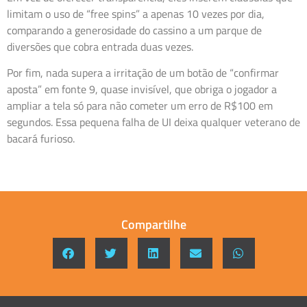
limitam o uso de “free spins” a apenas 10 vezes por dia,
comparando a generosidade do cassino a um parque de
diversões que cobra entrada duas vezes.
Por fim, nada supera a irritação de um botão de “confirmar
aposta” em fonte 9, quase invisível, que obriga o jogador a
ampliar a tela só para não cometer um erro de R$100 em
segundos. Essa pequena falha de UI deixa qualquer veterano de
bacará furioso.
Compartilhe