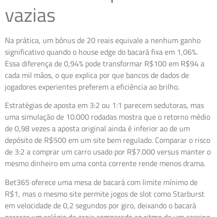
vazias
Na prática, um bônus de 20 reais equivale a nenhum ganho
significativo quando o house edge do bacará fixa em 1,06%.
Essa diferença de 0,94% pode transformar R$100 em R$94 a
cada mil mãos, o que explica por que bancos de dados de
jogadores experientes preferem a eficiência ao brilho.
Estratégias de aposta em 3:2 ou 1:1 parecem sedutoras, mas
uma simulação de 10.000 rodadas mostra que o retorno médio
de 0,98 vezes a aposta original ainda é inferior ao de um
depósito de R$500 em um site bem regulado. Comparar o risco
de 3:2 a comprar um carro usado por R$7.000 versus manter o
mesmo dinheiro em uma conta corrente rende menos drama.
Bet365 oferece uma mesa de bacará com limite mínimo de
R$1, mas o mesmo site permite jogos de slot como Starburst
em velocidade de 0,2 segundos por giro, deixando o bacará
parecer um relógio de areia comparado ao ritmo de um cassino