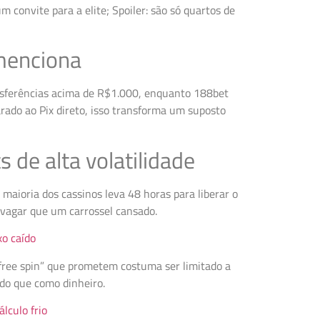
 convite para a elite; Spoiler: são só quartos de
menciona
nsferências acima de R$1.000, enquanto 188bet
rado ao Pix direto, isso transforma um suposto
 de alta volatilidade
aioria dos cassinos leva 48 horas para liberar o
devagar que um carrossel cansado.
xo caído
“free spin” que prometem costuma ser limitado a
do que como dinheiro.
lculo frio