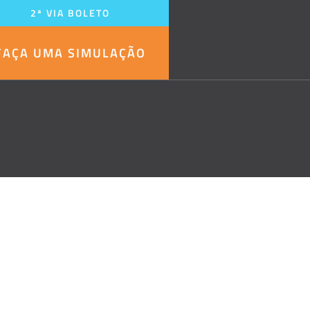
2ª VIA BOLETO
FAÇA UMA SIMULAÇÃO