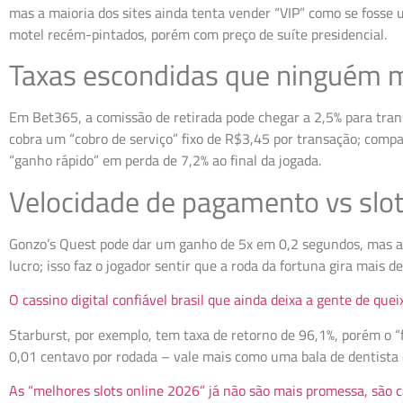
mas a maioria dos sites ainda tenta vender “VIP” como se fosse um
motel recém-pintados, porém com preço de suíte presidencial.
Taxas escondidas que ninguém 
Em Bet365, a comissão de retirada pode chegar a 2,5% para tra
cobra um “cobro de serviço” fixo de R$3,45 por transação; compa
“ganho rápido” em perda de 7,2% ao final da jogada.
Velocidade de pagamento vs slots
Gonzo’s Quest pode dar um ganho de 5x em 0,2 segundos, mas a m
lucro; isso faz o jogador sentir que a roda da fortuna gira mais 
O cassino digital confiável brasil que ainda deixa a gente de quei
Starburst, por exemplo, tem taxa de retorno de 96,1%, porém o 
0,01 centavo por rodada – vale mais como uma bala de dentista 
As “melhores slots online 2026” já não são mais promessa, são cá