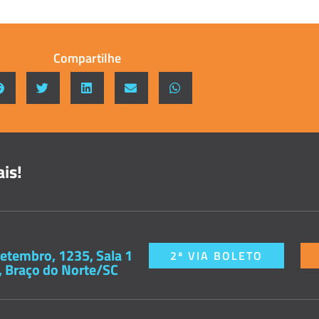
Compartilhe
is!
etembro, 1235, Sala 1
2ª VIA BOLETO
, Braço do Norte/SC