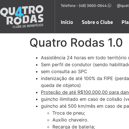
Telefone - (48) 3660-0644
@quat
Início
Sobre o Clube
Pl
Quatro Rodas 1.0
Assistência 24 horas em todo território 
Sem perfil de condutor (sendo habilitad
sem consulta ao SPC
indenização de até 100% da FIPE (perda t
queda de objetos)
Proteção de até R$100.000,00 para dano
guincho ilimitado em caso de colisão (v
guincho até 500 km/mês em caso de pa
Troca de pneu;
Auxílio chaveiro.
Recarga de bateria;