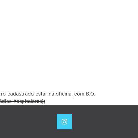
 cadastrado estar na oficina, com B.O.
dico hospitalares);