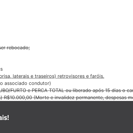
ser rebocado;
is
sa, laterais e traseiros) retrovisores e faróis.
 o associado condutor)
UBO/FURTO e PERCA TOTAL ou liberado após 15 dias o carro
) R$10.000,00 (Morte e invalidez permanente, despesas mé
is!