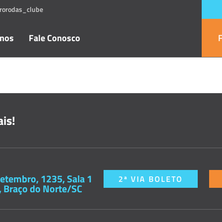
rorodas_clube
anos
Fale Conosco
is!
etembro, 1235, Sala 1
2ª VIA BOLETO
, Braço do Norte/SC