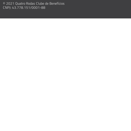
© 2021 Quatro Rodas Clube de Benefícios
CNPJ: 43.778.151/0001-88