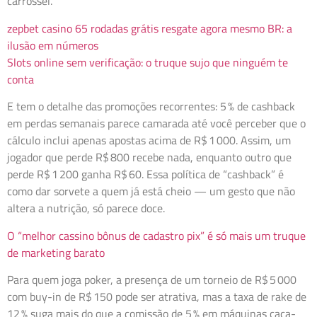
carrossel.
zepbet casino 65 rodadas grátis resgate agora mesmo BR: a
ilusão em números
Slots online sem verificação: o truque sujo que ninguém te
conta
E tem o detalhe das promoções recorrentes: 5 % de cashback
em perdas semanais parece camarada até você perceber que o
cálculo inclui apenas apostas acima de R$ 1 000. Assim, um
jogador que perde R$ 800 recebe nada, enquanto outro que
perde R$ 1 200 ganha R$ 60. Essa política de “cashback” é
como dar sorvete a quem já está cheio — um gesto que não
altera a nutrição, só parece doce.
O “melhor cassino bônus de cadastro pix” é só mais um truque
de marketing barato
Para quem joga poker, a presença de um torneio de R$ 5 000
com buy-in de R$ 150 pode ser atrativa, mas a taxa de rake de
12 % suga mais do que a comissão de 5 % em máquinas caça-