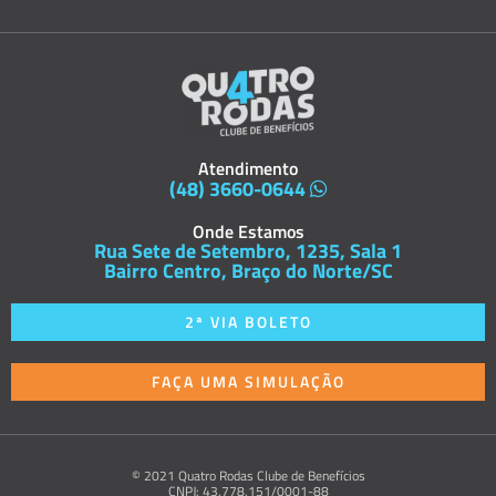
Atendimento
(48) 3660-0644
Onde Estamos
Rua Sete de Setembro, 1235, Sala 1
Bairro Centro, Braço do Norte/SC
2ª VIA BOLETO
FAÇA UMA SIMULAÇÃO
© 2021 Quatro Rodas Clube de Benefícios
CNPJ: 43.778.151/0001-88