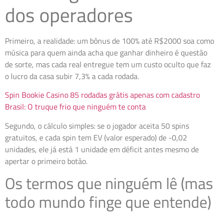
dos operadores
Primeiro, a realidade: um bônus de 100% até R$2000 soa como
música para quem ainda acha que ganhar dinheiro é questão
de sorte, mas cada real entregue tem um custo oculto que faz
o lucro da casa subir 7,3% a cada rodada.
Spin Bookie Casino 85 rodadas grátis apenas com cadastro
Brasil: O truque frio que ninguém te conta
Segundo, o cálculo simples: se o jogador aceita 50 spins
gratuitos, e cada spin tem EV (valor esperado) de -0,02
unidades, ele já está 1 unidade em déficit antes mesmo de
apertar o primeiro botão.
Os termos que ninguém lê (mas
todo mundo finge que entende)