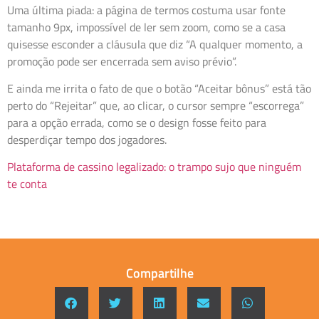
Uma última piada: a página de termos costuma usar fonte
tamanho 9px, impossível de ler sem zoom, como se a casa
quisesse esconder a cláusula que diz “A qualquer momento, a
promoção pode ser encerrada sem aviso prévio”.
E ainda me irrita o fato de que o botão “Aceitar bônus” está tão
perto do “Rejeitar” que, ao clicar, o cursor sempre “escorrega”
para a opção errada, como se o design fosse feito para
desperdiçar tempo dos jogadores.
Plataforma de cassino legalizado: o trampo sujo que ninguém
te conta
Compartilhe