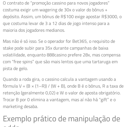
O contrato de “promoção cassino para novos jogadores”
costuma exigir um wagering de 30x o valor do bônus +
depósito. Assim, um bônus de R$100 exige apostar R$3000, o
que costuma levar de 3 a 12 dias de jogo intenso para a
maioria dos jogadores medianos.
Mas não é só isso. Se o operador for Bet365, o requisito de
stake pode subir para 35x durante campanhas de baixa
volatilidade, enquanto 888casino prefere 28x, mas compensa
com “free spins” que são mais lentos que uma tartaruga em
pista de gelo.
Quando a roda gira, o cassino calcula a vantagem usando a
fórmula V = (B × (1–R)) / (W + B), onde B é o bônus, R a taxa de
retenção (geralmente 0,02) e W o valor de aposta obrigatório.
Trocar B por 0 elimina a vantagem, mas aí não há “gift” e o
marketing desaba.
Exemplo prático de manipulação de