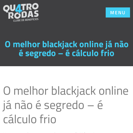
MENU
O melhor blackjack online já não
é segredo – é cálculo frio
O melhor blackjack online
já não é segredo – é
cálculo frio