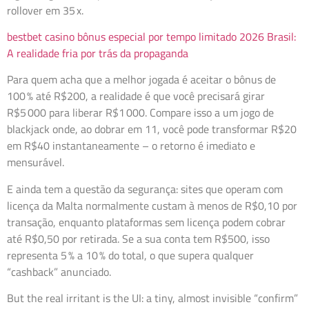
rollover em 35 x.
bestbet casino bônus especial por tempo limitado 2026 Brasil:
A realidade fria por trás da propaganda
Para quem acha que a melhor jogada é aceitar o bônus de
100 % até R$200, a realidade é que você precisará girar
R$5 000 para liberar R$1 000. Compare isso a um jogo de
blackjack onde, ao dobrar em 11, você pode transformar R$20
em R$40 instantaneamente – o retorno é imediato e
mensurável.
E ainda tem a questão da segurança: sites que operam com
licença da Malta normalmente custam à menos de R$0,10 por
transação, enquanto plataformas sem licença podem cobrar
até R$0,50 por retirada. Se a sua conta tem R$500, isso
representa 5 % a 10 % do total, o que supera qualquer
“cashback” anunciado.
But the real irritant is the UI: a tiny, almost invisible “confirm”