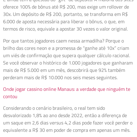
oferece 100% de bônus até R$ 200, mas exige um rollover de
30x. Um depósito de R$ 200, portanto, se transforma em R$
6.000 de aposta necessária para liberar o bônus, o que, em
termos de risco, equivale a apostar 30 vezes o valor original.
Por que tantos jogadores caem nessa armadilha? Porque o
brilho das cores neon e a promessa de “ganhe até 10x” criam
um viés de confirmação que supera qualquer cálculo racional.
Se você observar o histórico de 1.000 jogadores que ganharam
mais de R$ 5.000 em um mês, descobrirá que 92% também
perderam mais de R$ 10.000 nos seis meses seguintes.
Onde jogar cassino online Manaus: a verdade que ninguém te
contou
Considerando o cenário brasileiro, o real tem sido
desvalorizado 1,8% ao ano desde 2022, então a diferença de
um saque em 2,6 dias versus 4,2 dias pode fazer você perder o
equivalente a R$ 30 em poder de compra em apenas um mês.