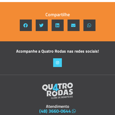
Compartilhe
Acompanhe a Quatro Rodas nas redes sociais!
Atendimento
(48) 3660-0644