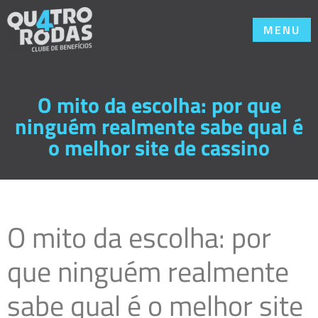
MENU
O mito da escolha: por que
ninguém realmente sabe qual é
o melhor site de cassino
O mito da escolha: por
que ninguém realmente
sabe qual é o melhor site