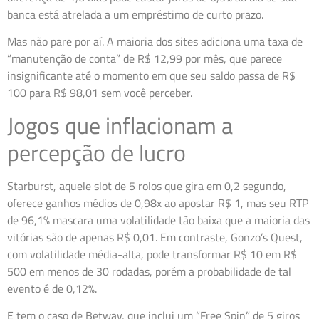
banca está atrelada a um empréstimo de curto prazo.
Mas não pare por aí. A maioria dos sites adiciona uma taxa de
“manutenção de conta” de R$ 12,99 por mês, que parece
insignificante até o momento em que seu saldo passa de R$
100 para R$ 98,01 sem você perceber.
Jogos que inflacionam a
percepção de lucro
Starburst, aquele slot de 5 rolos que gira em 0,2 segundo,
oferece ganhos médios de 0,98x ao apostar R$ 1, mas seu RTP
de 96,1% mascara uma volatilidade tão baixa que a maioria das
vitórias são de apenas R$ 0,01. Em contraste, Gonzo’s Quest,
com volatilidade média-alta, pode transformar R$ 10 em R$
500 em menos de 30 rodadas, porém a probabilidade de tal
evento é de 0,12%.
E tem o caso de Betway, que inclui um “Free Spin” de 5 giros