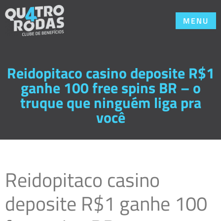
MENU
Reidopitaco casino deposite R$1
ganhe 100 free spins BR – o
truque que ninguém liga pra
você
Reidopitaco casino
deposite R$1 ganhe 100