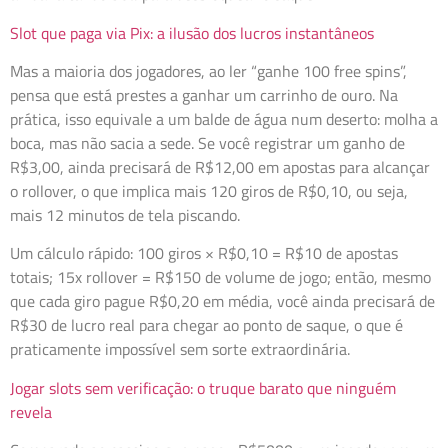
Slot que paga via Pix: a ilusão dos lucros instantâneos
Mas a maioria dos jogadores, ao ler “ganhe 100 free spins”,
pensa que está prestes a ganhar um carrinho de ouro. Na
prática, isso equivale a um balde de água num deserto: molha a
boca, mas não sacia a sede. Se você registrar um ganho de
R$3,00, ainda precisará de R$12,00 em apostas para alcançar
o rollover, o que implica mais 120 giros de R$0,10, ou seja,
mais 12 minutos de tela piscando.
Um cálculo rápido: 100 giros × R$0,10 = R$10 de apostas
totais; 15x rollover = R$150 de volume de jogo; então, mesmo
que cada giro pague R$0,20 em média, você ainda precisará de
R$30 de lucro real para chegar ao ponto de saque, o que é
praticamente impossível sem sorte extraordinária.
Jogar slots sem verificação: o truque barato que ninguém
revela