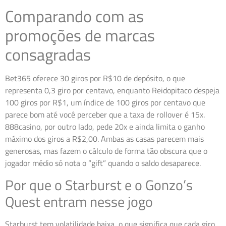
Comparando com as
promoções de marcas
consagradas
Bet365 oferece 30 giros por R$10 de depósito, o que
representa 0,3 giro por centavo, enquanto Reidopitaco despeja
100 giros por R$1, um índice de 100 giros por centavo que
parece bom até você perceber que a taxa de rollover é 15x.
888casino, por outro lado, pede 20x e ainda limita o ganho
máximo dos giros a R$2,00. Ambas as casas parecem mais
generosas, mas fazem o cálculo de forma tão obscura que o
jogador médio só nota o “gift” quando o saldo desaparece.
Por que o Starburst e o Gonzo’s
Quest entram nesse jogo
Starburst tem volatilidade baixa, o que significa que cada giro