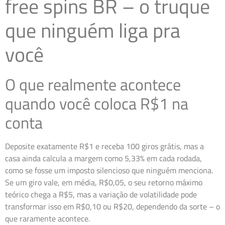
free spins BR – o truque
que ninguém liga pra
você
O que realmente acontece
quando você coloca R$1 na
conta
Deposite exatamente R$1 e receba 100 giros grátis, mas a
casa ainda calcula a margem como 5,33% em cada rodada,
como se fosse um imposto silencioso que ninguém menciona.
Se um giro vale, em média, R$0,05, o seu retorno máximo
teórico chega a R$5, mas a variação de volatilidade pode
transformar isso em R$0,10 ou R$20, dependendo da sorte – o
que raramente acontece.