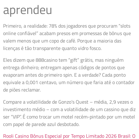
aprendeu
Primeiro, a realidade: 78% dos jogadores que procuram “slots
online confiável” acabam presos em promessas de bônus que
valem menos que um copo de café. Porque a maioria das
licenças é tão transparente quanto vidro fosco.
Eles dizem que 888casino tem “gift” grátis, mas ninguém
entrega dinheiro; entregam apenas códigos de pontos que
evaporam antes do primeiro spin. E a verdade? Cada ponto
equivale a 0,001 centavo, um número que faria até o contador
de piões reclamar.
Compare a volatilidade de Gonzo’s Quest – média, 2,9 vezes o
investimento médio – com a volatilidade de um cassino que diz
ser “VIP”. É como trocar um motel recém-pintado por um motel
com papel de parede azul desbotado.
Rooli Casino Bônus Especial por Tempo Limitado 2026 Brasil: O