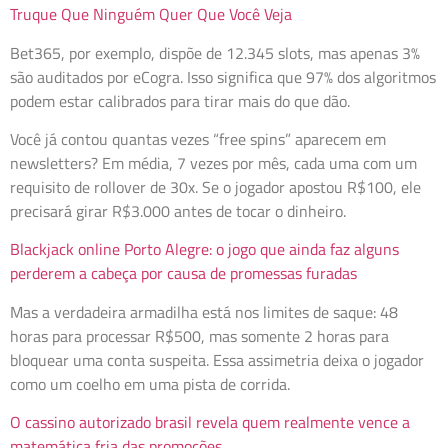
Truque Que Ninguém Quer Que Você Veja
Bet365, por exemplo, dispõe de 12.345 slots, mas apenas 3%
são auditados por eCogra. Isso significa que 97% dos algoritmos
podem estar calibrados para tirar mais do que dão.
Você já contou quantas vezes “free spins” aparecem em
newsletters? Em média, 7 vezes por mês, cada uma com um
requisito de rollover de 30x. Se o jogador apostou R$100, ele
precisará girar R$3.000 antes de tocar o dinheiro.
Blackjack online Porto Alegre: o jogo que ainda faz alguns
perderem a cabeça por causa de promessas furadas
Mas a verdadeira armadilha está nos limites de saque: 48
horas para processar R$500, mas somente 2 horas para
bloquear uma conta suspeita. Essa assimetria deixa o jogador
como um coelho em uma pista de corrida.
O cassino autorizado brasil revela quem realmente vence a
matemática fria das promoções