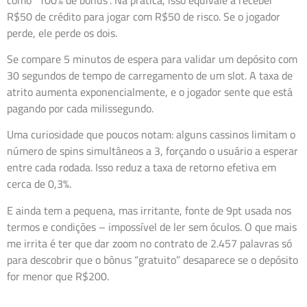
R$50 de crédito para jogar com R$50 de risco. Se o jogador
perde, ele perde os dois.
Se compare 5 minutos de espera para validar um depósito com
30 segundos de tempo de carregamento de um slot. A taxa de
atrito aumenta exponencialmente, e o jogador sente que está
pagando por cada milissegundo.
Uma curiosidade que poucos notam: alguns cassinos limitam o
número de spins simultâneos a 3, forçando o usuário a esperar
entre cada rodada. Isso reduz a taxa de retorno efetiva em
cerca de 0,3%.
E ainda tem a pequena, mas irritante, fonte de 9pt usada nos
termos e condições – impossível de ler sem óculos. O que mais
me irrita é ter que dar zoom no contrato de 2.457 palavras só
para descobrir que o bônus “gratuito” desaparece se o depósito
for menor que R$200.