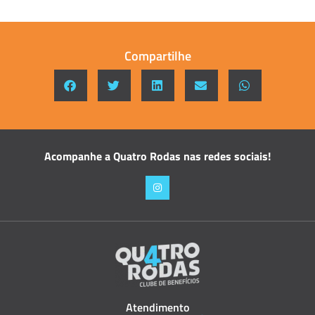
Compartilhe
Acompanhe a Quatro Rodas nas redes sociais!
Atendimento