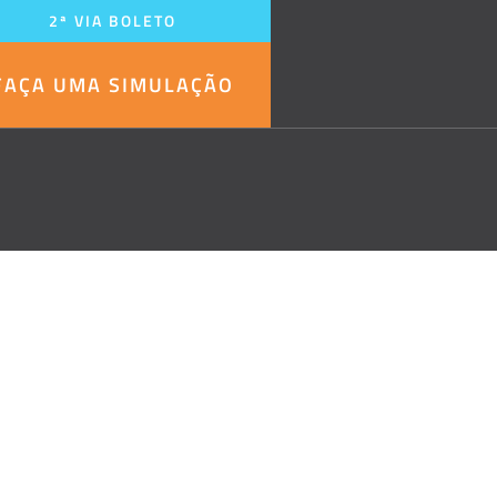
2ª VIA BOLETO
FAÇA UMA SIMULAÇÃO