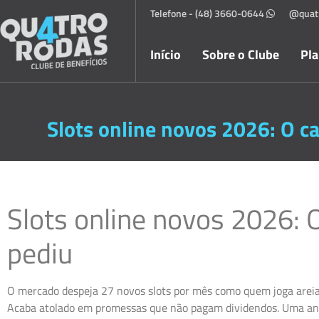
Telefone - (48) 3660-0644
@quat
Início
Sobre o Clube
Pl
Slots online novos 2026: O c
Slots online novos 2026:
pediu
O mercado despeja 27 novos slots por mês como quem joga areia 
Acaba atolado em promessas que não pagam dividendos. Uma análi