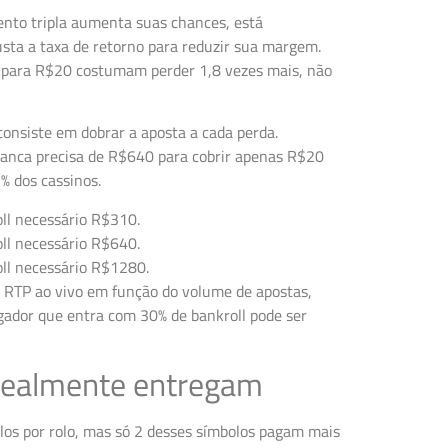
nto tripla aumenta suas chances, está
usta a taxa de retorno para reduzir sua margem.
 para R$20 costumam perder 1,8 vezes mais, não
onsiste em dobrar a aposta a cada perda.
banca precisa de R$640 para cobrir apenas R$20
% dos cassinos.
oll necessário R$310.
oll necessário R$640.
oll necessário R$1280.
 RTP ao vivo em função do volume de apostas,
ogador que entra com 30% de bankroll pode ser
 realmente entregam
los por rolo, mas só 2 desses símbolos pagam mais